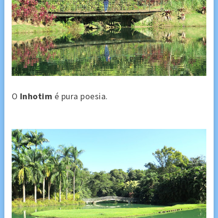
O
Inhotim
é pura poesia.