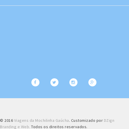
© 2016
Viagens da Mochilinha Gaúcha
. Customizado por
DZign
Branding e Web.
Todos os direitos reservados.