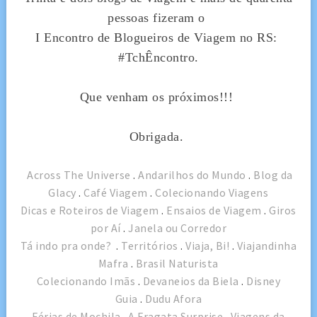
pessoas fizeram o
I Encontro de Blogueiros de Viagem no RS:
#TchÊncontro.
Que venham os próximos!!!
Obrigada.
Across The Universe
.
Andarilhos do Mundo
.
Blog da
Glacy
.
Café Viagem
.
Colecionando Viagens
Dicas e Roteiros de Viagem
.
Ensaios de Viagem
.
Giros
por Aí
.
Janela ou Corredor
Tá indo pra onde?
.
Territórios
.
Viaja, Bi!
.
Viajandinha
Mafra
.
Brasil Naturista
Colecionando Imãs
.
Devaneios da Biela
.
Disney
Guia
.
Dudu Afora
Férias de Mochila
.
A Fragata Surprise
.
Viagens da