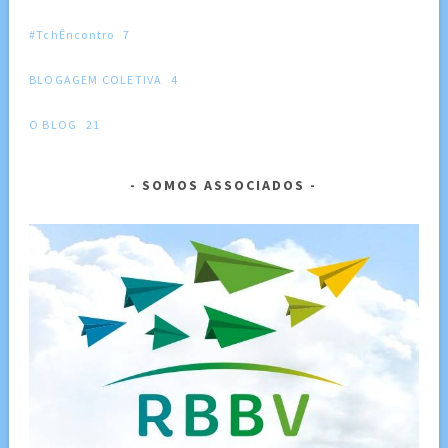
#TchÊncontro
7
BLOGAGEM COLETIVA
4
O BLOG
21
SOMOS ASSOCIADOS