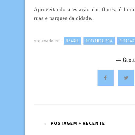
Aproveitando a estação das flores, é hora
ruas e parques da cidade.
,
,
Arquivado em:
BRASIL
DESVENDA POA
PITADAS
— Gosto
← POSTAGEM + RECENTE