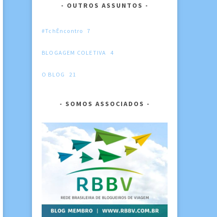
OUTROS ASSUNTOS
#TchÊncontro
7
BLOGAGEM COLETIVA
4
O BLOG
21
SOMOS ASSOCIADOS