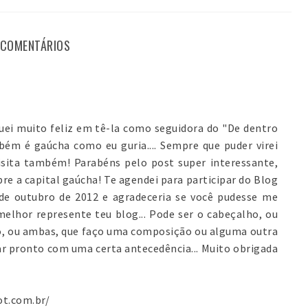
 COMENTÁRIOS
quei muito feliz em tê-la como seguidora do "De dentro
ém é gaúcha como eu guria.... Sempre que puder virei
visita também! Parabéns pelo post super interessante,
bre a capital gaúcha! Te agendei para participar do Blog
de outubro de 2012 e agradeceria se você pudesse me
lhor represente teu blog... Pode ser o cabeçalho, ou
o, ou ambas, que faço uma composição ou alguma outra
xar pronto com uma certa antecedência... Muito obrigada
ot.com.br/